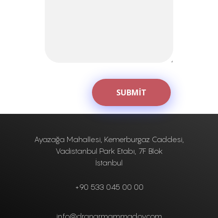
Ayazağa Mahallesi, Kemerburgaz Caddesi,
Vadistanbul Park Etabı, 7F Blok
İstanbul
+90 533 045 00 00
info@dranarmammadov.com