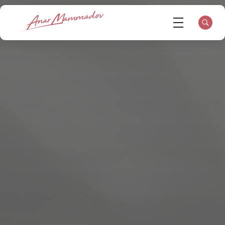
Op.Dr. Anar Mammadov