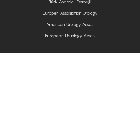
Türk Androloji Derneği
Europen Assosiotion Urology
American Urology Assos.
European Uruology Assos.
Kongreler
IV Avrasya Androloji Sempozyumu; 30 - 31 Mayıs 2009
(Sochi)
23. Ulusal Üroloji Kongresi; 16-19 Ekim 2014
(Antalya)
XII Avrasya Androloji Sempozyumu; 16 - 17 Haziran