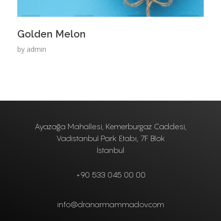
Golden Melon
by
admin
Ayazağa Mahallesi, Kemerburgaz Caddesi,
Vadistanbul Park Etabı, 7F Blok
İstanbul
+90 533 045 00 00
info@dranarmammadov.com