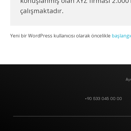
konuşlanmış olan XYZ firması 2.000’i
çalışmaktadır.
Yeni bir WordPress kullanıcısı olarak öncelikle
başlangı
Ay
+90 533 045 00 00