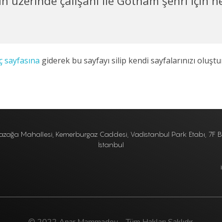
n üzerinde çalışanı ile Gotham şehri için h
ç sayfasına
giderek bu sayfayı silip kendi sayfalarınızı oluştur
azağa Mahallesi, Kemerburgaz Caddesi, Vadistanbul Park Etabı, 7F B
İstanbul