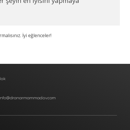
er şeyin en iyisini yapmaya
malısınız. İyi eğlenceler!
lok
info@dranarmammadov.com